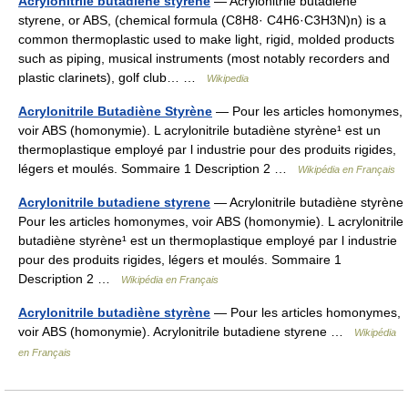
Acrylonitrile butadiene styrene
— Acrylonitrile butadiene
styrene, or ABS, (chemical formula (C8H8· C4H6·C3H3N)n) is a
common thermoplastic used to make light, rigid, molded products
such as piping, musical instruments (most notably recorders and
plastic clarinets), golf club… …
Wikipedia
Acrylonitrile Butadiène Styrène
— Pour les articles homonymes,
voir ABS (homonymie). L acrylonitrile butadiène styrène¹ est un
thermoplastique employé par l industrie pour des produits rigides,
légers et moulés. Sommaire 1 Description 2 …
Wikipédia en Français
Acrylonitrile butadiene styrene
— Acrylonitrile butadiène styrène
Pour les articles homonymes, voir ABS (homonymie). L acrylonitrile
butadiène styrène¹ est un thermoplastique employé par l industrie
pour des produits rigides, légers et moulés. Sommaire 1
Description 2 …
Wikipédia en Français
Acrylonitrile butadiène styrène
— Pour les articles homonymes,
voir ABS (homonymie). Acrylonitrile butadiene styrene …
Wikipédia
en Français