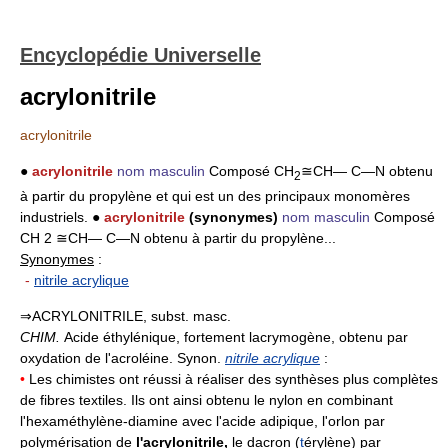
Encyclopédie Universelle
acrylonitrile
acrylonitrile
●
acrylonitrile
nom masculin
Composé CH
≅CH― C―N obtenu
2
à partir du propylène et qui est un des principaux monomères
industriels. ●
acrylonitrile
(synonymes)
nom masculin
Composé
CH 2 ≅CH― C―N obtenu à partir du propylène...
Synonymes
:
-
nitrile acrylique
⇒ACRYLONITRILE, subst. masc.
CHIM.
Acide éthylénique, fortement lacrymogène, obtenu par
oxydation de l'acroléine. Synon.
nitrile acrylique
:
•
Les chimistes ont réussi à réaliser des synthèses plus complètes
de fibres textiles. Ils ont ainsi obtenu le nylon en combinant
l'hexaméthylène-diamine avec l'acide adipique, l'orlon par
polymérisation de
l'acrylonitrile,
le dacron (
t
érylène) par