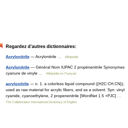
Regardez d'autres dictionnaires:
Acrylonitrile
— Acrylonitrile …
Wikipedia
Acrylonitrile
— Général Nom IUPAC 2 propènenitrile Synonymes
cyanure de vinyle …
Wikipédia en Français
acrylonitrile
— n. 1. a colorless liquid compound ({H2C:CH.CN});
used as raw material for acrylic fibers, and as a solvent. Syn: vinyl
cyanide, cyanoethylene, 2 propenenitrile [WordNet 1.5 +PJC] …
The Collaborative International Dictionary of English