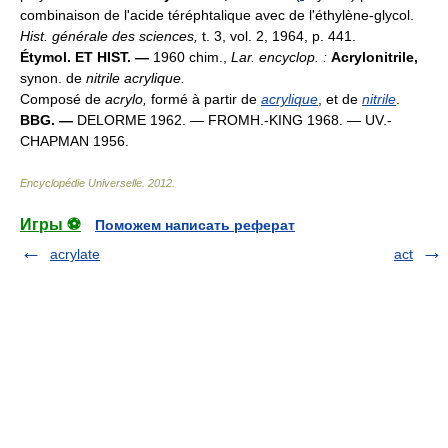
combinaison de l'acide téréphtalique avec de l'éthylène-glycol.
Hist. générale des sciences,
t. 3, vol. 2, 1964, p. 441.
Étymol. ET HIST. —
1960 chim.,
Lar. encyclop. :
Acrylonitrile,
synon. de
nitrile acrylique.
Composé de
acrylo,
formé à partir de
acrylique
, et de
nitrile
.
BBG. —
DELORME 1962. — FROMH.-KING 1968. — UV.-
CHAPMAN 1956.
Encyclopédie Universelle
.
2012
.
Игры ⚽
Поможем написать реферат
acrylate
act