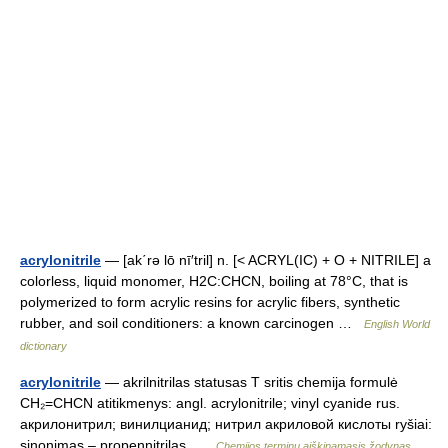
acrylonitrile
— [ak΄rə lō nī′tril] n. [< ACRYL(IC) + O + NITRILE] a
colorless, liquid monomer, H2C:CHCN, boiling at 78°C, that is
polymerized to form acrylic resins for acrylic fibers, synthetic
rubber, and soil conditioners: a known carcinogen …
English World
dictionary
acrylonitrile
— akrilnitrilas statusas T sritis chemija formulė
CH₂=CHCN atitikmenys: angl. acrylonitrile; vinyl cyanide rus.
акрилонитрил; винилцианид; нитрил акриловой кислоты ryšiai:
sinonimas – propennitrilas …
Chemijos terminų aiškinamasis žodynas