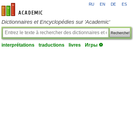
RU
EN
DE
ES
fr-academic.com
Dictionnaires et Encyclopédies sur 'Academic'
Recherche!
interprétations
traductions
livres
Игры ⚽